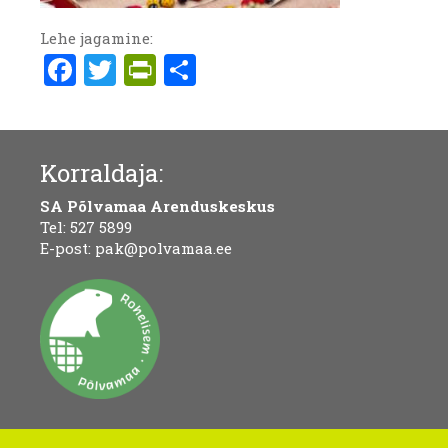
Lehe jagamine:
Facebook
Twitter
PrintFriendly
Share
Korraldaja:
SA Põlvamaa Arenduskeskus
Tel:
527 5899
E-post:
pak@polvamaa.ee