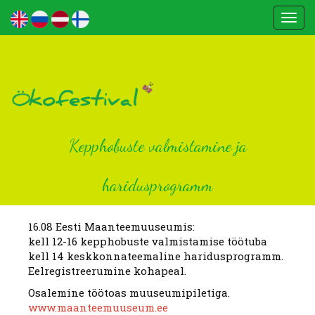
Togg
navi
Kepphobuste valmistamine ja
haridusprogramm
16.08 Eesti Maanteemuuseumis:
kell 12-16 kepphobuste valmistamise töötuba
kell 14 keskkonnateemaline haridusprogramm.
Eelregistreerumine kohapeal.
Osalemine töötoas muuseumipiletiga.
www.maanteemuuseum.ee