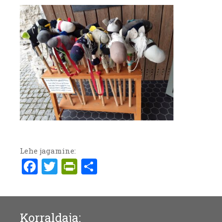
Lehe jagamine:
Facebook
Twitter
PrintFriendly
Share
Korraldaja: