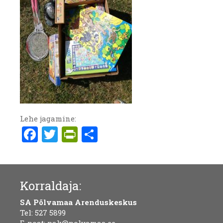
Lehe jagamine:
Facebook
Twitter
PrintFriendly
Share
Korraldaja:
SA Põlvamaa Arenduskeskus
Tel:
527 5899