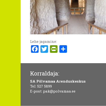
Lehe jagamine:
Facebook
Twitter
PrintFriendly
Share
Korraldaja:
SA Põlvamaa Arenduskeskus
Tel:
527 5899
E-post:
pak@polvamaa.ee