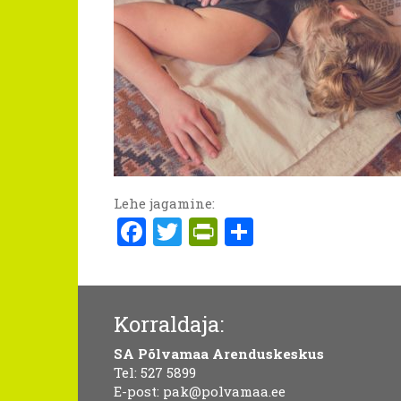
Lehe jagamine:
Facebook
Twitter
PrintFriendly
Share
Korraldaja:
SA Põlvamaa Arenduskeskus
Tel:
527 5899
E-post:
pak@polvamaa.ee